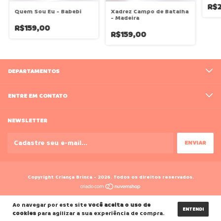
R$2
Quem Sou Eu - Babebi
Xadrez Campo de Batalha
- Madeira
R$159,00
R$159,00
DEPARTAMENTOS
ENTRE EM CONTATO
NEWSLETTER
Copyright Criança Brinca - 2026. Todos os direitos reservados.
Ao navegar por este site
você aceita o uso de
ENTENDI
cookies
para agilizar a sua experiência de compra.