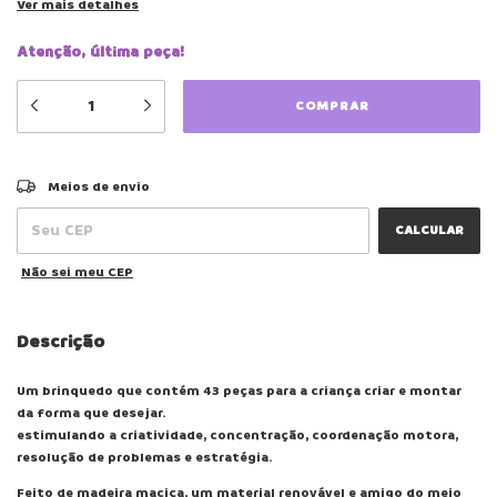
Ver mais detalhes
Atenção, última peça!
ALTERAR CEP
Entregas para o CEP:
Meios de envio
CALCULAR
Não sei meu CEP
Descrição
Um brinquedo que contém 43 peças para a criança criar e montar
da forma que desejar.
estimulando a criatividade, concentração, coordenação motora,
resolução de problemas e estratégia.
Feito de madeira maciça, um material renovável e amigo do meio